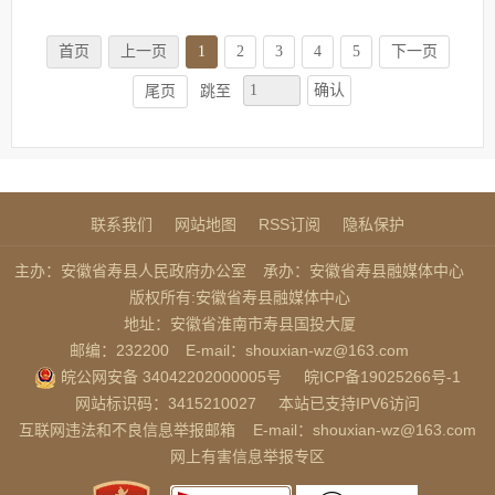
首页
上一页
1
2
3
4
5
下一页
确认
尾页
跳至
联系我们
网站地图
RSS订阅
隐私保护
主办：安徽省寿县人民政府办公室
承办：安徽省寿县融媒体中心
版权所有:安徽省寿县融媒体中心
地址：安徽省淮南市寿县国投大厦
邮编：232200
E-mail：shouxian-wz@163.com
皖公网安备 34042202000005号
皖ICP备19025266号-1
网站标识码：3415210027
本站已支持IPV6访问
互联网违法和不良信息举报邮箱
E-mail：shouxian-wz@163.com
网上有害信息举报专区