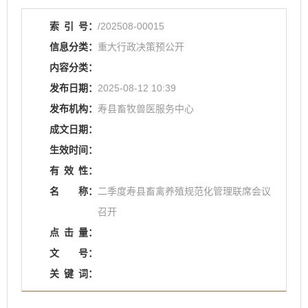
索
引
号：
/202508-00015
信息分类：
重大行政决策预公开
内容分类：
发布日期：
2025-08-12 10:39
发布机构：
寿县畜牧兽医服务中心
成文日期：
生效时间：
有
效
性：
名
称：
二季度寿县畜禽养殖规范化管理联席会议
召开
点
击
量：
文
号：
关
键
词：