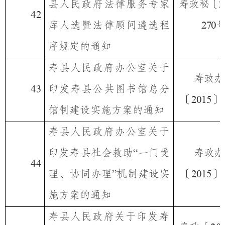
县人民政府法律服务专家
寿政秘〔
2
42
库人选暨法律顾问遴选程
270
序规定的通知
寿县人民政府办公室关于
寿政办
印发寿县公共图书馆总分
43
〔
〕
2015
馆制建设实施方案的通知
寿县人民政府办公室关于
印发寿县社会救助
一门受
寿政办
“
44
理、协同办理
机制建设实
〔
〕
”
2015
施方案的通知
寿县人民政府关于印发寿