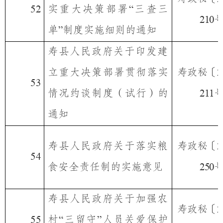
实重大决策部署
三查三
52
“
210
单
制度实施细则的通知
”
寿县人民政府关于印发建
立重大决策部署贯彻落实
寿政秘〔
2
53
情况约谈制度（试行）的
211
通知
寿县人民政府关于落实粮
寿政秘〔
2
54
食安全责任制的实施意见
250
寿县人民政府关于加强农
寿政秘〔
2
村
三留守
人员关爱保护
55
“
”