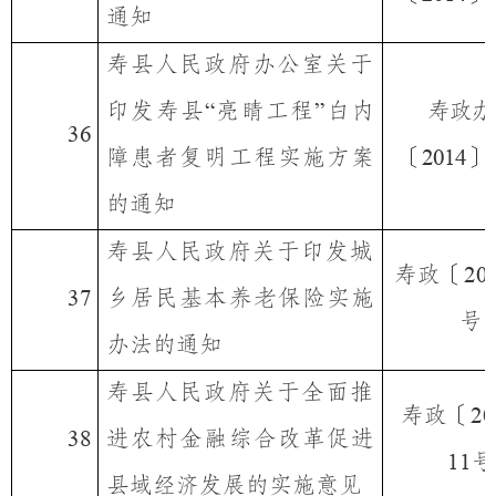
通知
寿县人民政府办公室关于
印发寿县
亮睛工程
白内
寿政办
“
”
36
障患者复明工程实施方案
〔
〕
2014
的通知
寿县人民政府关于印发城
寿政〔
20
乡居民基本养老保险实施
37
号
办法的通知
寿县人民政府关于全面推
寿政〔
20
进农村金融综合改革促进
38
号
11
县域经济发展的实施意见