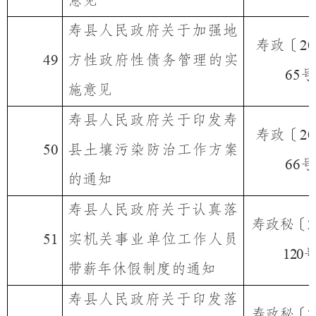
意见
寿县人民政府关于加强地
寿政〔
20
方性政府性债务管理的实
49
号
65
施意见
寿县人民政府关于印发寿
寿政〔
20
县土壤污染防治工作方案
50
号
66
的通知
寿县人民政府关于认真落
寿政秘〔
2
实机关事业单位工作人员
51
120
带薪年休假制度的通知
寿县人民政府关于印发落
寿政秘〔
2