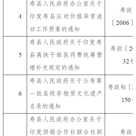
寿县人民政府办公室关于
寿政
印发寿县应对价格异常波
4
〔
〕
2006
动工作预案的通知
寿县人民政府关于印发寿
寿政〔
20
县离休干部医药费统筹管
5
号
32
理补充规定的通知
寿县人民政府关于公布第
寿政秘〔
2
一批县级非物质文化遗产
6
150
名录的通知
寿县人民政府办公室
关于
印发供销合作社联合社职
寿政