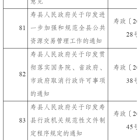
意见
寿县人民政府关于印发进
寿政〔
20
一步加强和规范全县公共
81
号
28
资源交易管理工作的通知
寿县人民政府关于印发贯
彻落实国务院、省政府、
寿政〔
20
82
市政府取消行政许可事项
号
38
的通知
寿县人民政府关于印发寿
寿政〔
20
县行政机关规范性文件制
83
号
45
定程序规定的通知