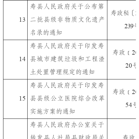
寿县人民政府
关于公布第
寿政秘〔
2
二批县级非物质文化遗产
13
239
名录的通知
寿县人民政府
关于印发寿
寿政﹝
20
县城市建筑垃圾和工程渣
14
号
20
土处置管理规定的通知
寿县人民政府
关于印发寿
寿政﹝
20
县县级公立医院综合改革
15
号
54
实施方案的通知
寿县人民政府办公室
关于
转发县人社局县财政局关
寿政