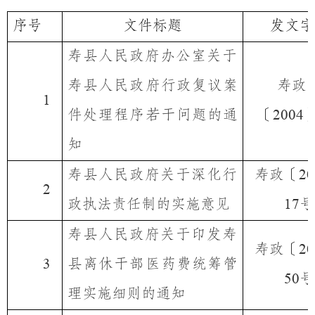
序号
文件标题
发文字
寿县人民政府办公室关于
寿县人民政府行政复议案
寿政
1
件处理程序若干问题的通
〔
2004
知
寿县人民政府关于深化行
寿政〔
20
2
政执法责任制的实施意见
号
17
寿县人民政府关于印发寿
寿政〔
20
县离休干部医药费统筹管
3
号
50
理实施细则的通知