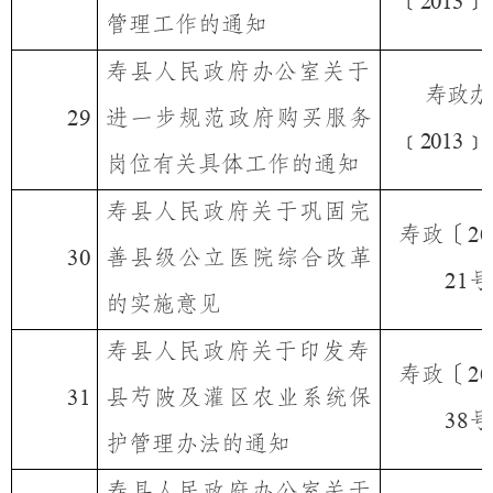
﹝
﹞
2013
管理工作的通知
寿县人民政府办公室
关于
寿政办
进一步规范政府购买服务
29
﹝
﹞
2013
岗位有关具体工作的通知
寿县人民政府关于巩固完
寿政〔
20
善县级公立医院综合改革
30
号
21
的实施意见
寿县人民政府关于印发
寿
寿政〔
20
县芍陂及灌区农业系统保
31
号
38
护管理办法的通知
寿县人民政府办公室关于