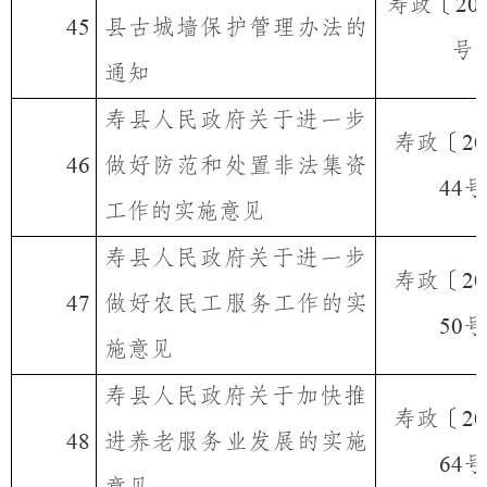
寿政〔
20
县古城墙保护管理办法的
45
号
通知
寿县人民政府关于进一步
寿政〔
20
做好防范和处置非法集资
46
号
44
工作的实施意见
寿县人民政府关于进一步
寿政〔
20
做好农民工服务工作的实
47
号
50
施意见
寿县人民政府关于加快推
寿政〔
20
进养老服务业发展的实施
48
号
64