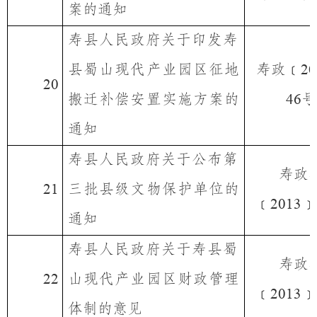
案的通知
寿县人民政府
关于印发寿
县蜀山现代产业园区征地
寿政﹝
20
20
搬迁补偿安置实施方案的
号
46
通知
寿县人民政府
关于公布第
寿政
三批县级文物保护单位的
21
﹝
﹞
2013
通知
寿县人民政府
关于寿县蜀
寿政
山现代产业园区财政管理
22
﹝
﹞
2013
体制的意见