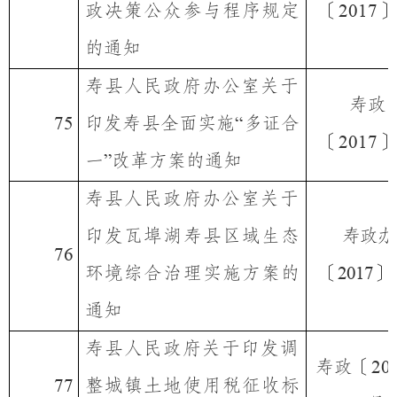
政决策公众参与程序规定
〔
〕
2017
的通知
寿县人民政府办公室关于
寿政
印发寿县全面实施
多证合
75
“
〔
〕
2017
一
改革方案的通知
”
寿县人民政府办公室关于
印发瓦埠湖寿县区域生态
寿政办
76
环境综合治理实施方案的
〔
〕
2017
通知
寿县人民政府关于印发调
寿政〔
20
整城镇土地使用税征收标
77