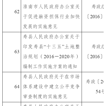
淮南市人民政府办公室关
寿政办
62
于促进融资担保行业加快
〔
〕
2016
发展的实施意见
寿县人民政府办公室关于
印发寿县
十三五
土地整
寿政办
“
”
63
治规划（
－
年）
〔
〕
2016
2020
2016
编制工作实施方案的通知
寿县人民政府关于在市场
寿政〔
20
体系建设中建立公平竞争
64
号
54
审查制度的实施意见