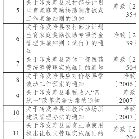
关于印发寿县农村部分计划
寿政〔
2
5
生育家庭奖励扶助制度试点
35
工作实施细则的通知
关于印发寿县农村部分计划
生育家庭奖励扶助专项资金
寿政〔
2
6
管理实施细则（试行）的通
39
知
关于印发寿县离休干部医药
寿政〔
2
7
费统筹管理实施细则的通知
50
关于印发寿县应对价格异常
寿政
8
波动工作预案的通知
〔
2006
关于印发寿县非税收入
四
寿政
“
9
统一
改革实施方案的通知
〔
”
2007
关于转发寿县宗教活动场所
寿政
10
建设管理办法的通知
〔
2007
关于印发寿县国有土地使用
寿政〔
2
11
权出让收支管理实施细则的
20