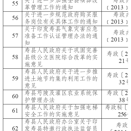
关于进一步加强全县殡葬改
寿政
55
革管理工作的通知
﹝
﹞
2013
关于进一步规范政府购买服
寿政
56
务岗位有关具体工作的通知
﹝
﹞
2013
关于印发寿县气象灾害应急
寿政
57
准备工作认证管理办法的通
﹝
﹞
2013
知
寿县人民政府关于巩固完善
寿政〔
2
58
县级公立医院综合改革的实
21
施意见
寿县人民政府关于进一步推
寿政〔
2
59
进土地节约集约利用工作的
32
意见
寿县芍陂及灌区农业系统保
寿政〔
2
60
护管理办法
38
寿县人民政府关于加强电梯
寿政秘〔
2
61
安全工作的实施意见
256
寿县人民政府办公室关于印
寿政
62
发寿县特邀行政执法监督员