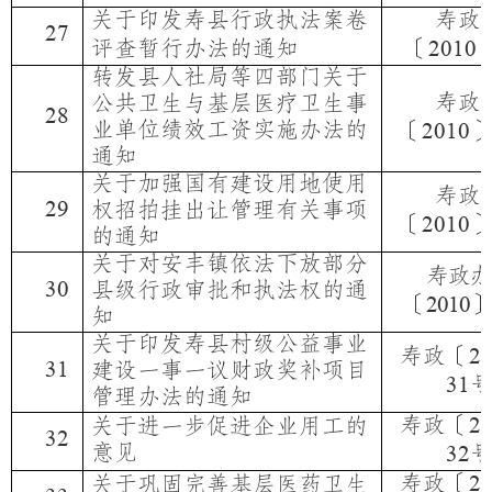
关于印发寿县行政执法案卷
寿政
27
评查暂行办法的通知
〔
2010
转发县人社局等四部门关于
寿政
公共卫生与基层医疗卫生事
28
业单位绩效工资实施办法的
〔
2010
通知
关于加强国有建设用地使用
寿政
29
权招拍挂出让管理有关事项
〔
2010
的通知
关于对安丰镇依法下放部分
寿政办
30
县级行政审批和执法权的通
〔
〕
2010
知
关于印发寿县村级公益事业
寿政〔
2
31
建设一事一议财政奖补项目
31
管理办法的通知
寿政〔
关于进一步促进企业用工的
2
32
意见
32
寿政〔
关于巩固完善基层医药卫生
2