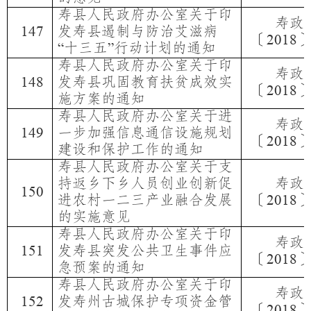
寿县人民政府办公室关于印
寿政
发寿县遏制与防治艾滋病
14
7
〔
2018
十三五
行动计划的通知
“
”
寿县人民政府办公室关于印
寿政
发寿县巩固教育扶贫成效实
14
8
〔
2018
施方案的通知
寿县人民政府办公室关于进
寿政
一步加强信息通信设施规划
1
49
〔
2018
建设和保护工作的通知
寿县人民政府办公室关于支
持返乡下乡人员创业创新促
寿政
1
50
进农村一二三产业融合发展
〔
2018
的实施意见
寿县人民政府办公室关于印
寿政
发寿县突发公共卫生事件应
15
1
〔
2018
急预案的通知
寿县人民政府办公室关于印
寿政
发寿州古城保护专项资金管
15
2
〔
2018