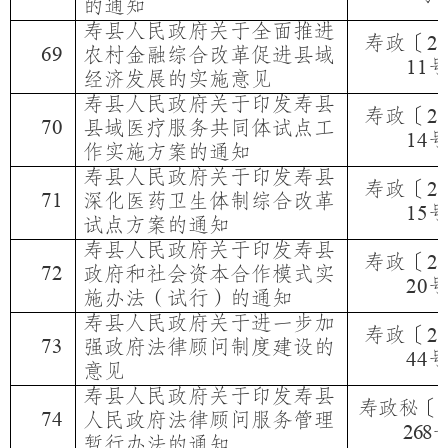
的通知
寿县人民政府关于全面推进
寿政〔
2
69
农村金融综合改革促进县域
11
经济发展的实施意见
寿县人民政府关于印发寿县
寿政〔
2
70
县域医疗服务共同体试点工
14
作实施方案的通知
寿县人民政府关于印发寿县
寿政〔
2
71
深化医药卫生体制综合改革
15
试点方案的通知
寿县人民政府关于印发寿县
寿政〔
2
72
政府和社会资本合作模式实
20
施办法（试行）的通知
寿县人民政府关于进一步加
寿政〔
2
73
强政府法律顾问制度建设的
44
意见
寿县人民政府关于印发寿县
寿政秘〔
2
74
人民政府法律顾问服务管理
268
暂行办法的通知