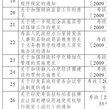
19
程序规定的通知
〔
2009
关于加强财政监督工作的意
寿政
20
见
〔
2009
关于进一步规范全县基层劳
寿政
21
动保障工作的意见
〔
2009
寿县人民政府办公室转发县
人事局县财政局县教育局关
寿政
22
于义务教育学校绩效工资实
〔
2009
施办法的通知
关于加强财政科学化精细化
寿政
23
管理的实施意见
〔
2009
关于加快融入合肥经济圈建
寿政
24
设的贯彻实施意见
〔
2009
关于印发县政府常务会议学
寿政〔
20
25
法制度的通知
号
关于印发寿县招标拍卖挂牌
寿政〔
2
26
出让国有建设用地使用权暂
33
行规定（试行）的通知