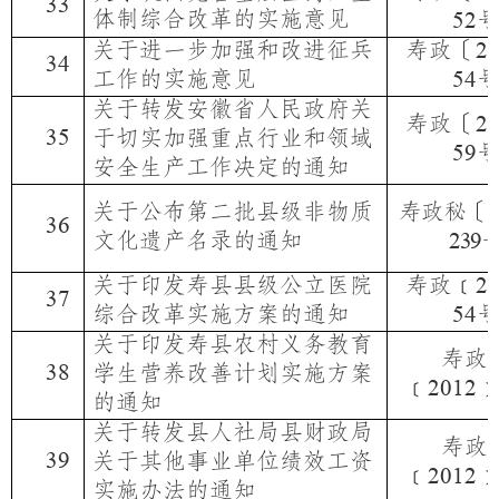
33
体制综合改革的实施意见
52
关于进一步加强和改进征兵
寿政〔
2
34
工作的实施意见
54
关于转发安徽省人民政府关
寿政〔
2
35
于切实加强重点行业和领域
59
安全生产工作决定的通知
关于公布第二批县级非物质
寿政秘〔
2
36
文化遗产名录的通知
239
关于印发寿县县级公立医院
寿政﹝
2
37
综合改革实施方案的通知
54
关于印发寿县农村义务教育
寿政
38
学生营养改善计划实施方案
﹝
2012
的通知
关于转发县人社局县财政局
寿政
39
关于其他事业单位绩效工资
﹝
2012
实施办法的通知