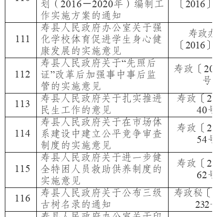
划（
－
年）编制工
〔
〕
2016
2020
2016
作实施方案的通知
寿县人民政府办公室关于强
寿政办
111
化学校体育促进学生身心健
〔
〕
2016
康发展的实施意见
寿县人民政府关于
先照后
“
寿政〔
20
112
证
改革后加强事中事后监
”
号
管的实施意见
寿县人民政府关于扎实推进
寿政〔
2
113
民生工作的意见
40
寿县人民政府关于在市场体
寿政〔
2
114
系建设中建立公平竞争审查
54
制度的实施意见
寿县人民政府关于进一步健
寿政〔
2
115
全特困人员救助供养制度的
62
实施意见
寿县人民政府关于公布三级
寿政秘〔
2
116
古树名录的通知
232
寿县人民政府办公室关于印