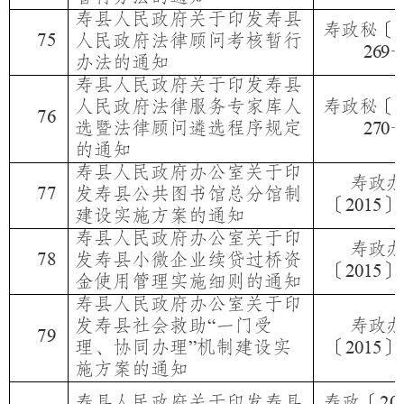
寿县人民政府关于印发寿县
寿政秘〔
2
75
人民政府法律顾问考核暂行
269
办法的通知
寿县人民政府关于印发寿县
人民政府法律服务专家库人
寿政秘〔
2
76
选暨法律顾问遴选程序规定
270
的通知
寿县人民政府办公室关于印
寿政办
77
发寿县公共图书馆总分馆制
〔
〕
2015
建设实施方案的通知
寿县人民政府办公室关于印
寿政办
78
发寿县小微企业续贷过桥资
〔
〕
2015
金使用管理实施细则的通知
寿县人民政府办公室关于印
发寿县社会救助
一门受
寿政办
“
79
理、协同办理
机制建设实
〔
〕
”
2015
施方案的通知
寿县人民政府关于印发寿县
寿政〔
20