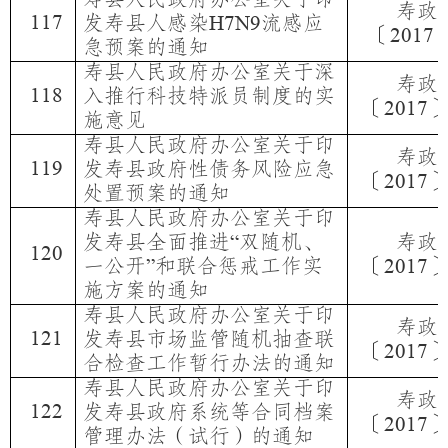
寿政
117
发寿县人感染
流感应
H7N9
〔
2017
急预案的通知
寿县人民政府办公室关于深
寿政
118
入推行科技特派员制度的实
〔
2017
施意见
寿县人民政府办公室关于印
寿政
119
发寿县政府性债务风险应急
〔
2017
处置预案的通知
寿县人民政府办公室关于印
发寿县全面推进
双随机、
寿政
“
120
一公开
和联合惩戒工作实
〔
”
2017
施方案的通知
寿县人民政府办公室关于印
寿政
121
发寿县市场监管随机抽查联
〔
2017
合检查工作暂行办法的通知
寿县人民政府办公室关于印
寿政
122
发寿县政府系统等合同档案
〔
2017
管理办法（试行）的通知