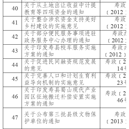
关于从土地出让收益中计提
寿政
40
教育等四项资金的通知
﹝
2012
关于整合涉农资金支持美好
寿政
41
乡村建设的实施意见
﹝
2012
关于部分便民服务事项进驻
寿政办
42
政务服务中心办理的通知
﹝
﹞
2012
关于印发寿县校车服务实施
寿政
43
方案的通知
﹝
﹞
2012
关于促进民间融资规范发展
寿政﹝
2
44
的意见
14
关于完善人口和计划生育利
寿政﹝
2
45
益导向机制的实施意见
23
关于印发寿县蜀山现代产业
寿政﹝
2
46
园区征地搬迁补偿安置实施
46
方案的通知
关于公布第三批县级文物保
寿政
47
护单位的通知
﹝
2013