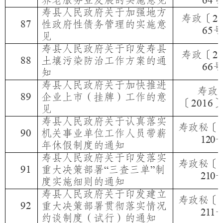
养老服务业发展的实施意见
64
寿县人民政府关于加强地方
寿政〔
2
87
性政府性债务管理的实施意
65
见
寿县人民政府关于印发寿县
寿政〔
2
88
土壤污染防治工作方案的通
66
知
寿县人民政府关于加快推进
寿政
89
企业上市（挂牌）工作的意
〔
2016
见
寿县人民政府关于认真落实
寿政秘〔
2
90
机关事业单位工作人员带薪
120
年休假制度的通知
寿县人民政府关于印发落实
寿政秘〔
2
91
重大决策部署
三查三单
制
“
”
210
度实施细则的通知
寿县人民政府关于印发建立
寿政秘〔
2
92
重大决策部署贯彻落实情况
211
约谈制度（试行）的通知