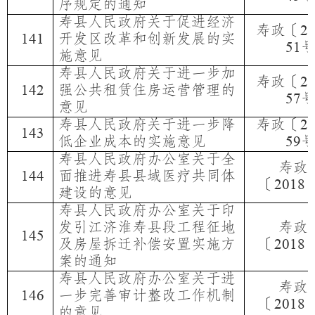
序规定的通知
寿县人民政府关于促进经济
寿政〔
2
开发区改革和创新发展的实
14
1
51
施意见
寿县人民政府关于进一步加
寿政〔
2
强公共租赁住房运营管理的
14
2
57
意见
寿县人民政府关于进一步降
寿政〔
2
14
3
低企业成本的实施意见
59
寿县人民政府办公室关于全
寿政
面推进寿县县域医疗共同体
14
4
〔
2018
建设的意见
寿县人民政府办公室关于印
发引江济淮寿县段工程征地
寿政
14
5
及房屋拆迁补偿安置实施方
〔
2018
案的通知
寿县人民政府办公室关于进
寿政
一步完善审计整改工作机制
14
6
〔
2018
的意见