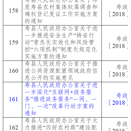
寿县人民政府办公室关于印
发寿县农村集体权属调查和
寿政
15
8
确权登记发证工作实施方案
〔
2018
的通知
寿县人民政府办公室关于进
一步推进安全生产
铸安行
“
寿政
动
常态化实效化和风险管
1
59
”
〔
2018
控
六项机制
制度化规范化
“
”
实施方案的通知
寿县人民政府办公室关于推
寿政
进公共资源配置领域政府信
16
0
〔
2018
息公开的实施意见
寿县人民政府办公室关于进
一步深化
互联网
政务服
“
+
寿政
务
推进政务服务
一网、一
16
1
”
“
〔
2018
门、一次
改革行动方案的
”
通知
寿县人民政府办公室关于大
寿政
力推进
四好农村路
建设配
16
2
“
”