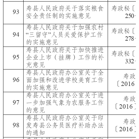
寿县人民政府关于落实粮食
寿政秘〔
2
93
安全责任制的实施意见
250
寿县人民政府关于加强农村
寿政秘〔
2
94
三留守
人员关爱保护工作
“
”
278
的实施意见
寿县人民政府关于加快推进
寿政秘〔
2
95
企业上市（挂牌）工作的补
332
充意见
寿县人民政府办公室关于全
寿政
96
面加强和改进学校美育工作
〔
2016
的实施意见
寿县人民政府办公室关于进
寿政
97
一步加强气象为农服务工作
〔
2016
的意见
寿县人民政府办公室关于印
寿政
98
发寿县公务员医疗补助办法
〔
2016
的通知