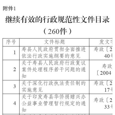
附件
1
继续有效的行政规范性文件目录
（
260
件）
序号
文件标题
发文
寿县人民政府贯彻全面推进
寿政〔
2
1
依法行政实施纲要的意见
40
关于寿县人民政府行政复议
寿政
2
案件处理程序若干问题的通
〔
2004
知
关于深化行政执法责任制的
寿政〔
2
3
实施意见
17
关于印发寿县华侨捐赠兴办
寿政〔
2
4
公益事业管理暂行规定的通
33
知