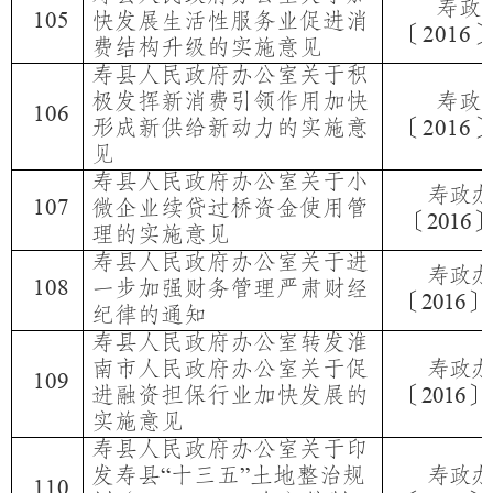
寿政
105
快发展生活性服务业促进消
〔
2016
费结构升级的实施意见
寿县人民政府办公室关于积
极发挥新消费引领作用加快
寿政
106
形成新供给新动力的实施意
〔
2016
见
寿县人民政府办公室关于小
寿政办
107
微企业续贷过桥资金使用管
〔
〕
2016
理的实施意见
寿县人民政府办公室关于进
寿政办
108
一步加强财务管理严肃财经
〔
〕
2016
纪律的通知
寿县人民政府办公室转发淮
南市人民政府办公室关于促
寿政办
109
进融资担保行业加快发展的
〔
〕
2016
实施意见
寿县人民政府办公室关于印
发寿县
十三五
土地整治规
寿政办
“
”
110