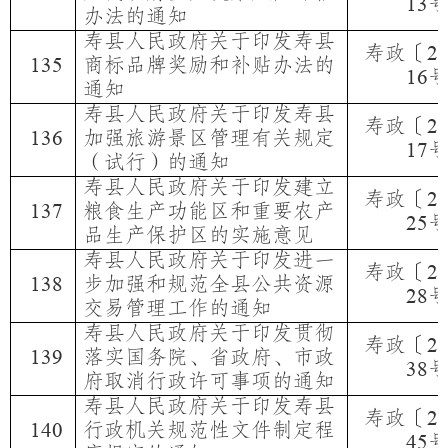
13
办法的通知
寿县人民政府关于印发寿县
寿政〔
2
商标品牌奖励和补贴办法的
13
5
16
通知
寿县人民政府关于印发寿县
寿政〔
2
加强旅游景区管理有关规定
13
6
17
（试行）的通知
寿县人民政府关于印发建立
寿政〔
2
粮食生产功能区和重要农产
13
7
25
品生产保护区的实施意见
寿县人民政府关于印发进一
寿政〔
2
步加强和规范全县公共资源
13
8
28
交易管理工作的通知
寿县人民政府关于印发贯彻
寿政〔
2
落实国务院、省政府、市政
1
39
38
府取消行政许可事项的通知
寿县人民政府关于印发寿县
寿政〔
2
行政机关规范性文件制定程
14
0
45