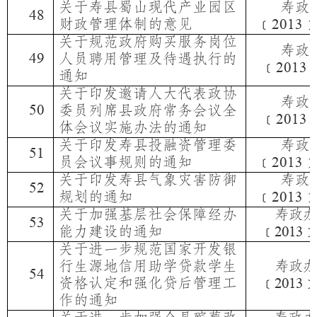
关于寿县蜀山现代产业园区
寿政
48
财政管理体制的意见
﹝
2013
关于规范政府购买服务岗位
寿政
49
人员聘用管理及待遇执行的
﹝
2013
通知
关于印发邀请人大代表政协
寿政
50
委员列席县政府常务会议全
﹝
2013
体会议实施办法的通知
关于印发寿县投融资管理委
寿政
51
员会议事规则的通知
﹝
2013
关于印发寿县气象灾害防御
寿政
52
规划的通知
﹝
2013
关于加强基层社会保障经办
寿政办
53
能力建设的通知
﹝
﹞
2013
关于进一步规范国家开发银
行生源地信用助学贷款学生
寿政办
54
资格认定和强化贷后管理工
﹝
﹞
2013
作的通知