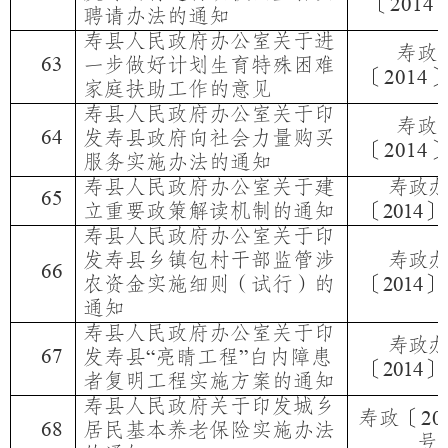
〔
2014
聘请办法的通知
寿县人民政府办公室关于进
寿政
63
一步做好计划生育特殊困难
〔
2014
家庭扶助工作的意见
寿县人民政府办公室关于印
寿政
64
发寿县政府向社会力量购买
〔
2014
服务实施办法的通知
寿县人民政府办公室关于建
寿政办
65
立重要政策解读机制的通知
〔
〕
2014
寿县人民政府办公室关于印
发寿县乡镇包村干部监管涉
寿政办
66
农资金实施细则（试行）的
〔
〕
2014
通知
寿县人民政府办公室关于印
寿政办
67
发寿县
亮睛工程
白内障患
“
”
〔
〕
2014
者复明工程实施方案的通知
寿县人民政府关于印发城乡
寿政〔
20
68
居民基本养老保险实施办法
号