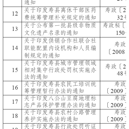
通知
关于印发寿县离休干部医药
寿政〔
2
12
费统筹管理补充规定的通知
32
关于公布第一批县级非物质
寿政秘〔
2
13
文化遗产名录的通知
150
关于印发供销合作社联合社
寿政
14
职能配置内设机构和人员编
〔
2008
制规定的通知
关于印发寿县城市管理领域
寿政〔
2
相对集中行政处罚权实施办
15
48
法的通知
关于印发寿县农民工培训统
寿政
16
筹管理暂行办法的通知
〔
2009
关于印发八公山豆腐地理标
寿政
17
志产品保护管理办法的通知
〔
2009
关于印发寿县农村公路管理
寿政
18
养护实施办法的通知
〔
2009
关于印发寿县行政处罚听证
寿政