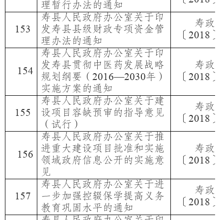
理暂行办法的通知
寿县人民政府办公室关于印
寿政
发寿县县级财政专项资金管
15
3
〔
2018
理办法的通知
寿县人民政府办公室关于印
发寿县贯彻中医药发展战略
寿政
15
4
规划纲要（
年）
〔
2016—2030
2018
实施方案的通知
寿县人民政府办公室关于建
寿政
设项目容缺预审的指导意见
15
5
〔
2018
（试行）
寿县人民政府办公室关于推
进重大建设项目批准和实施
寿政
15
6
领域政府信息公开的实施意
〔
2018
见
寿县人民政府办公室关于进
寿政
一步加强控辍保学提高义务
15
7
〔
2018
教育巩固水平的通知