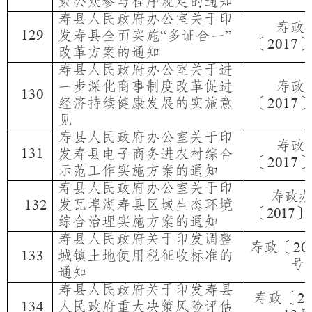
策公众参与程序规定的通知
寿县人民政府办公室关于印
寿政
129
发寿县全面实施
多证合一
“
”
〔
2017
改革方案的通知
寿县人民政府办公室关于进
一步深化商事制度改革促进
寿政
130
经济持续健康发展的实施意
〔
2017
见
寿县人民政府办公室关于印
寿政
131
发寿县电子商务进农村综合
〔
2017
示范工作实施方案的通知
寿县人民政府办公室关于印
寿政办
发瓦埠湖寿县区域生态环境
1
32
〔
〕
2017
综合治理实施方案的通知
寿县人民政府关于印发调整
寿政〔
20
城镇土地使用税征收标准的
13
3
号
通知
寿县人民政府关于印发寿县
寿政〔
2
人民政府重大决策风险评估
13
4