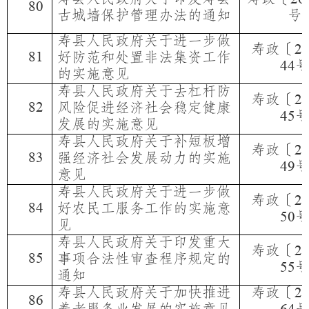
80
古城墙保护管理办法的通知
号
寿县人民政府关于进一步做
寿政〔
2
81
好防范和处置非法集资工作
44
的实施意见
寿县人民政府关于去杠杆防
寿政〔
2
82
风险促进经济社会稳定健康
45
发展的实施意见
寿县人民政府关于补短板增
寿政〔
2
83
强经济社会发展动力的实施
49
意见
寿县人民政府关于进一步做
寿政〔
2
84
好农民工服务工作的实施意
50
见
寿县人民政府关于印发重大
寿政〔
2
85
事项合法性审查程序规定的
55
通知
寿县人民政府关于加快推进
寿政〔
2
86