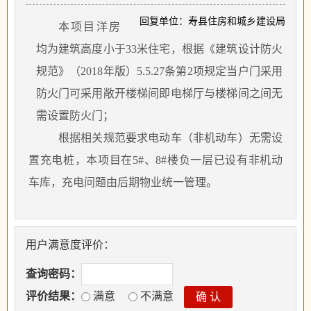
回复单位：寿县住房和城乡建设局
本项目洋房
均为建筑高度小于
33
米住宅，根据《建筑设计防火
规范》（
2018
年版）
5.5.27
条第
2
项规定当户门采用
防火门可采用敞开楼梯间即电梯厅与楼梯间之间无
需设置防火门；
根据相关规范要求电动车（非机动车）无需设
置充电桩，本项目在
5#
、
8#
楼负一层已设有非机动
车库，充电问题由后期物业统一管理。
用户满意度评价：
查询密码：
评价结果：
满意
不满意